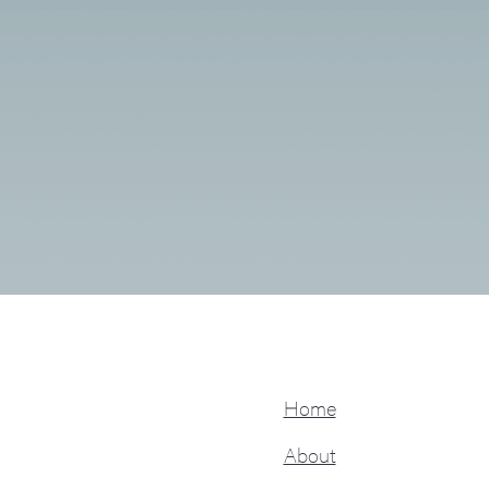
Home
About